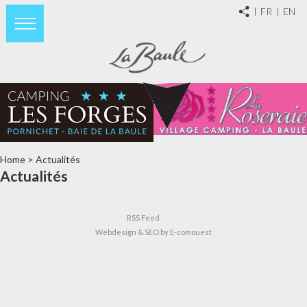
FR
EN
Home
>
Actualités
Actualités
RSS Feed
Webdesign & SEO by E-comouest