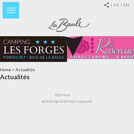
FR
EN
Home
>
Actualités
Actualités
RSS Feed
Webdesign & SEO by E-comouest