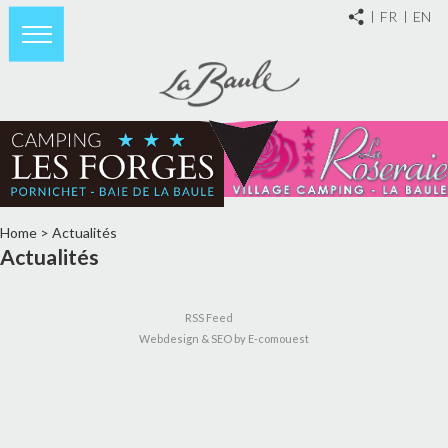
FR
EN
Home
>
Actualités
Actualités
RSS Feed
Webdesign & SEO by E-comouest